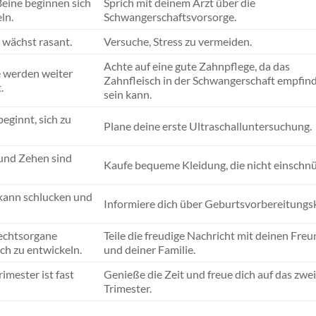
eine beginnen sich
Sprich mit deinem Arzt über die
ln.
Schwangerschaftsvorsorge.
 wächst rasant.
Versuche, Stress zu vermeiden.
Achte auf eine gute Zahnpflege, da das
 werden weiter
Zahnfleisch in der Schwangerschaft empfind
.
sein kann.
eginnt, sich zu
Plane deine erste Ultraschalluntersuchung.
 und Zehen sind
Kaufe bequeme Kleidung, die nicht einschnü
kann schlucken und
Informiere dich über Geburtsvorbereitungs
echtsorgane
Teile die freudige Nachricht mit deinen Fre
ch zu entwickeln.
und deiner Familie.
rimester ist fast
Genieße die Zeit und freue dich auf das zwe
Trimester.