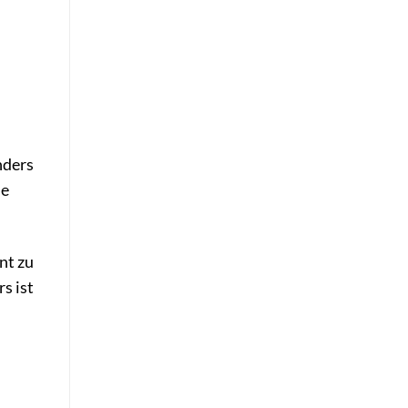
nders
ne
nt zu
s ist