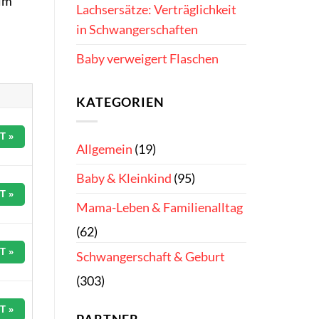
 im
Lachsersätze: Verträglichkeit
in Schwangerschaften
Baby verweigert Flaschen
KATEGORIEN
T »
Allgemein
(19)
Baby & Kleinkind
(95)
T »
Mama-Leben & Familienalltag
(62)
T »
Schwangerschaft & Geburt
(303)
T »