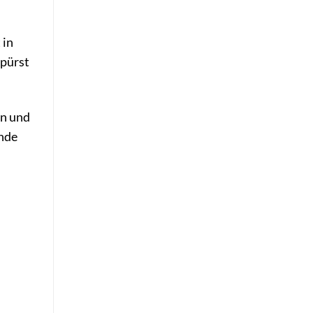
 in
spürst
rn und
nde