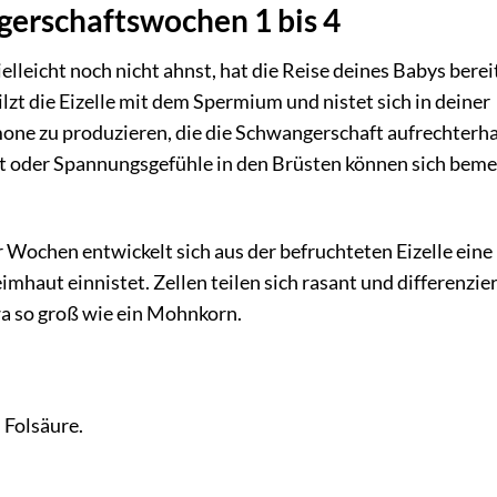
gerschaftswochen 1 bis 4
leicht noch nicht ahnst, hat die Reise deines Babys berei
zt die Eizelle mit dem Spermium und nistet sich in deiner
one zu produzieren, die die Schwangerschaft aufrechterha
it oder Spannungsgefühle in den Brüsten können sich bem
r Wochen entwickelt sich aus der befruchteten Eizelle eine
imhaut einnistet. Zellen teilen sich rasant und differenzie
a so groß wie ein Mohnkorn.
 Folsäure.