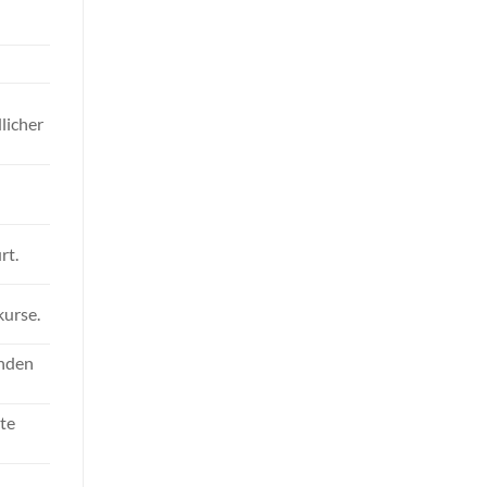
licher
rt.
kurse.
unden
ite