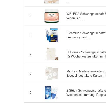
...
WELEDA Schwangerschaft Bo
5
vegan Bio ...
Clearblue Schwangerschafts
6
pregnancy test ...
HuBorns - Schwangerschaf
7
für Woche Festzuhalten mit P
Mintkind Meilensteinkarte S
8
liebevoll gestaltete Karten 
2 Stück Schwangerschaftste
9
Wochenbestimmung, Pregnanc