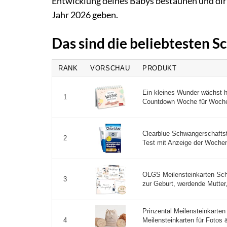
Entwicklung deines Babys bestaunen und dir 
Jahr 2026 geben.
Das sind die beliebtesten
RANK
VORSCHAU
PRODUKT
Ein kleines Wunder wächst 
1
Countdown Woche für Woche 
Clearblue Schwangerschafts
2
Test mit Anzeige der Wochen, 
OLGS Meilensteinkarten Sc
3
zur Geburt, werdende Mutter,
Prinzental Meilensteinkarte
Meilensteinkarten für Fotos 
4