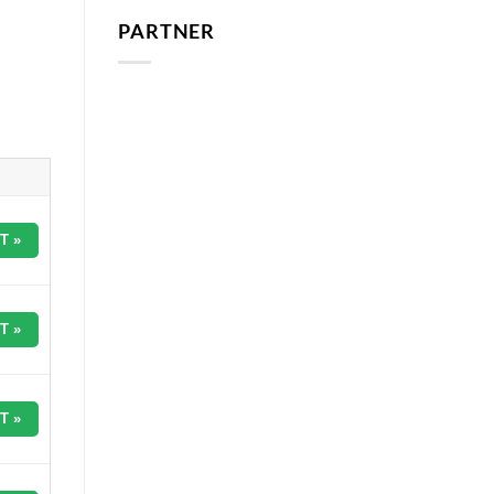
PARTNER
T »
T »
T »