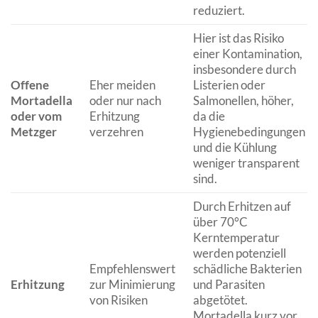
reduziert.
Hier ist das Risiko
einer Kontamination,
insbesondere durch
Offene
Eher meiden
Listerien oder
Mortadella
oder nur nach
Salmonellen, höher,
oder vom
Erhitzung
da die
Metzger
verzehren
Hygienebedingungen
und die Kühlung
weniger transparent
sind.
Durch Erhitzen auf
über 70°C
Kerntemperatur
werden potenziell
Empfehlenswert
schädliche Bakterien
Erhitzung
zur Minimierung
und Parasiten
von Risiken
abgetötet.
Mortadella kurz vor