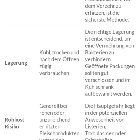
dem Verzehr zu
erhitzen, ist die
sicherste Methode.
Die richtige Lagerung
ist entscheidend, um
eine Vermehrung von
Kühl, trocken und
Bakterien zu
nach dem Öffnen
verhindern.
Lagerung
zügig
Geöffnete Packungen
verbrauchen
sollten gut
verschlossen und im
Kühlschrank
aufbewahrt werden.
Generell bei
Die Hauptgefahr liegt
rohen oder
in der potenziellen
Rohkost-
unzureichend
Anwesenheit von
Risiko
erhitzten
Listerien,
Fleischprodukten
Toxoplasmen oder