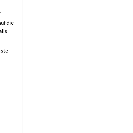
.
uf die
alls
iste