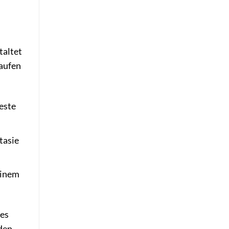
taltet
kaufen
este
tasie
einem
nes
den