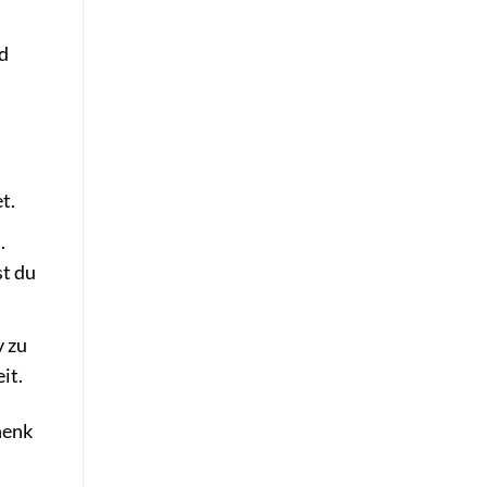
nd
t.
.
st du
v zu
it.
henk