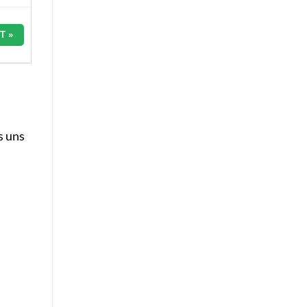
T »
s uns