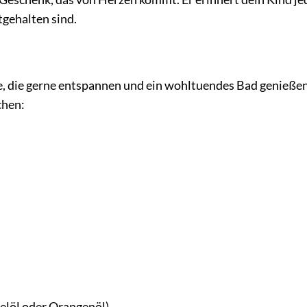
tgehalten sind.
le, die gerne entspannen und ein wohltuendes Bad genieße
chen:
delöl oder Orangenöl)