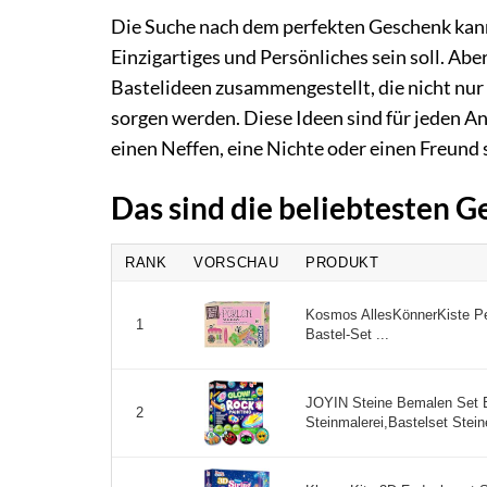
Die Suche nach dem perfekten Geschenk kann
Einzigartiges und Persönliches sein soll. Abe
Bastelideen zusammengestellt, die nicht nur
sorgen werden. Diese Ideen sind für jeden Anl
einen Neffen, eine Nichte oder einen Freund 
Das sind die beliebtesten 
RANK
VORSCHAU
PRODUKT
Kosmos AllesKönnerKiste Pe
1
Bastel-Set ...
JOYIN Steine Bemalen Set Ba
2
Steinmalerei,Bastelset Stein