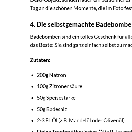
Tag an die schönen Momente, die im Foto fes
4. Die selbstgemachte Badebombe
Badebomben sind ein tolles Geschenk für al
das Beste: Sie sind ganz einfach selbst zu ma
Zutaten:
200g Natron
100g Zitronensäure
50g Speisestärke
50g Badesalz
2-3 EL Öl (z.B. Mandelöl oder Olivenöl)
Einige Tropfen ätherisches Öl (z.B. Laven