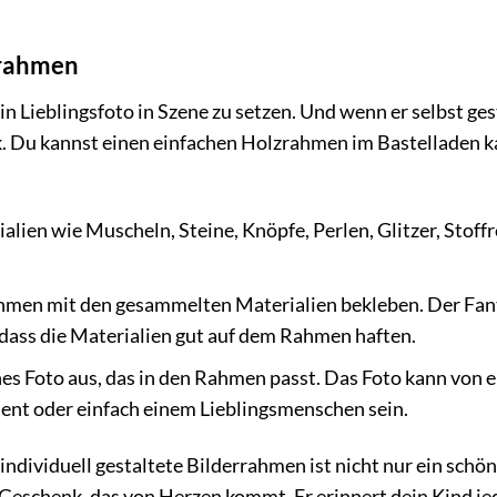
errahmen
ein Lieblingsfoto in Szene zu setzen. Und wenn er selbst ges
rk. Du kannst einen einfachen Holzrahmen im Bastelladen 
ien wie Muscheln, Steine, Knöpfe, Perlen, Glitzer, Stoffr
hmen mit den gesammelten Materialien bekleben. Der Fan
 dass die Materialien gut auf dem Rahmen haften.
s Foto aus, das in den Rahmen passt. Das Foto kann von 
ent oder einfach einem Lieblingsmenschen sein.
individuell gestaltete Bilderrahmen ist nicht nur ein schö
Geschenk, das von Herzen kommt. Er erinnert dein Kind je