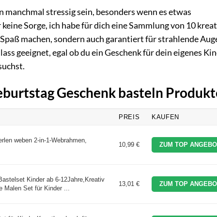
 manchmal stressig sein, besonders wenn es etwas
r keine Sorge, ich habe für dich eine Sammlung von 10 krea
 Spaß machen, sondern auch garantiert für strahlende Aug
ass geeignet, egal ob du ein Geschenk für dein eigenes Kin
suchst.
Geburtstag Geschenk basteln Produkt
PREIS
KAUFEN
rlen weben 2-in-1-Webrahmen,
10,99 €
ZUM TOP ANGEBO
stelset Kinder ab 6-12Jahre,Kreativ
13,01 €
ZUM TOP ANGEBO
e Malen Set für Kinder ...