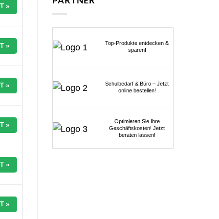
PARTNER
T »
Top-Produkte entdecken &
T »
sparen!
Schulbedarf & Büro – Jetzt
T »
online bestellen!
Optimieren Sie Ihre
T »
Geschäftskosten! Jetzt
beraten lassen!
T »
T »