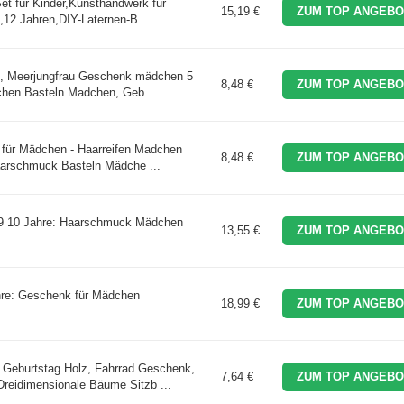
et für Kinder,Kunsthandwerk für
15,19 €
ZUM TOP ANGEBO
1,12 Jahren,DIY-Laternen-B ...
n, Meerjungfrau Geschenk mädchen 5
8,48 €
ZUM TOP ANGEBO
chen Basteln Madchen, Geb ...
 für Mädchen - Haarreifen Madchen
8,48 €
ZUM TOP ANGEBO
aarschmuck Basteln Mädche ...
9 10 Jahre: Haarschmuck Mädchen
13,55 €
ZUM TOP ANGEBO
ahre: Geschenk für Mädchen
18,99 €
ZUM TOP ANGEBO
eburtstag Holz, Fahrrad Geschenk,
7,64 €
ZUM TOP ANGEBO
reidimensionale Bäume Sitzb ...