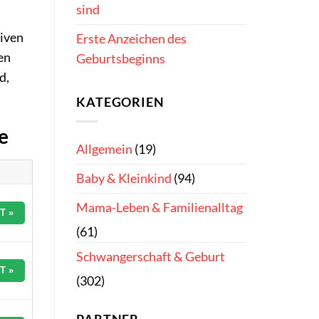
sind
tiven
Erste Anzeichen des
en
Geburtsbeginns
d,
KATEGORIEN
e
Allgemein
(19)
Baby & Kleinkind
(94)
Mama-Leben & Familienalltag
T »
(61)
Schwangerschaft & Geburt
T »
(302)