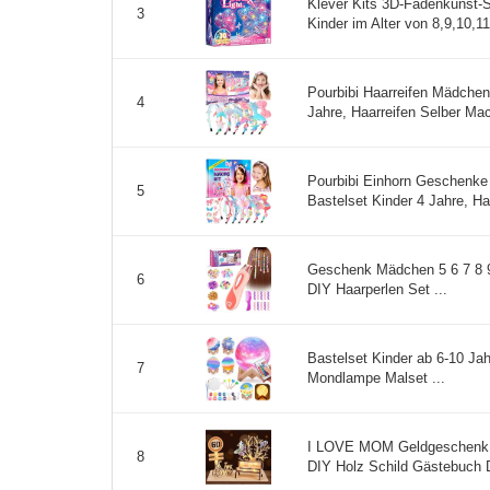
Klever Kits 3D-Fadenkunst-S
3
Kinder im Alter von 8,9,10,1
Pourbibi Haarreifen Mädche
4
Jahre, Haarreifen Selber Ma
Pourbibi Einhorn Geschenke
5
Bastelset Kinder 4 Jahre, H
Geschenk Mädchen 5 6 7 8 
6
DIY Haarperlen Set ...
Bastelset Kinder ab 6-10 J
7
Mondlampe Malset ...
I LOVE MOM Geldgeschenk G
8
DIY Holz Schild Gästebuch D