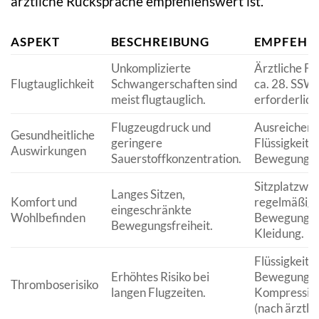
ärztliche Rücksprache empfehlenswert ist.
ASPEKT
BESCHREIBUNG
EMPFEHL
Unkomplizierte
Ärztliche Fr
Flugtauglichkeit
Schwangerschaften sind
ca. 28. SSW
meist flugtauglich.
erforderlich
Flugzeugdruck und
Ausreichen
Gesundheitliche
geringere
Flüssigkeits
Auswirkungen
Sauerstoffkonzentration.
Bewegung.
Sitzplatzwah
Langes Sitzen,
Komfort und
regelmäßig
eingeschränkte
Wohlbefinden
Bewegung, 
Bewegungsfreiheit.
Kleidung.
Flüssigkeits
Erhöhtes Risiko bei
Bewegung,
Thromboserisiko
langen Flugzeiten.
Kompressio
(nach ärztl. 