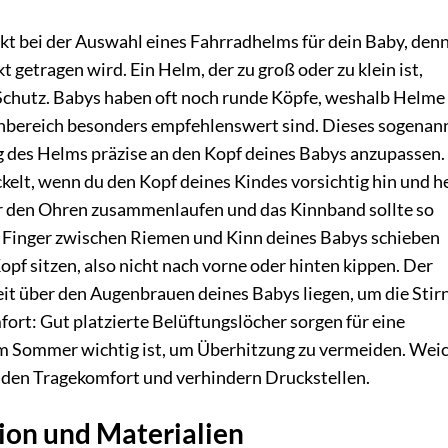
kt bei der Auswahl eines Fahrradhelms für dein Baby, denn
 getragen wird. Ein Helm, der zu groß oder zu klein ist,
 Schutz. Babys haben oft noch runde Köpfe, weshalb Helme
nbereich besonders empfehlenswert sind. Dieses sogenan
g des Helms präzise an den Kopf deines Babys anzupassen.
ckelt, wenn du den Kopf deines Kindes vorsichtig hin und h
er den Ohren zusammenlaufen und das Kinnband sollte so
ei Finger zwischen Riemen und Kinn deines Babys schieben
opf sitzen, also nicht nach vorne oder hinten kippen. Der
it über den Augenbrauen deines Babys liegen, um die Stir
ort: Gut platzierte Belüftungslöcher sorgen für eine
m Sommer wichtig ist, um Überhitzung zu vermeiden. Wei
den Tragekomfort und verhindern Druckstellen.
ion und Materialien