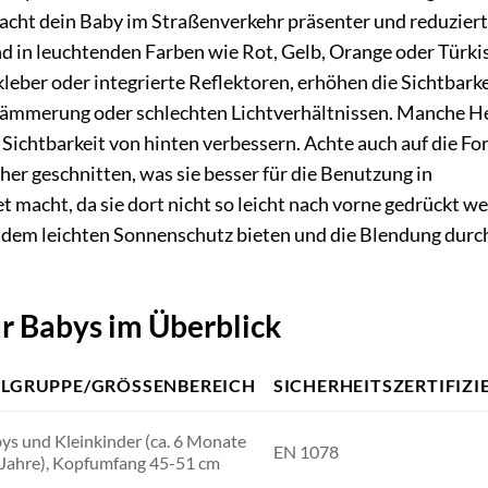
macht dein Baby im Straßenverkehr präsenter und reduziert
nd in leuchtenden Farben wie Rot, Gelb, Orange oder Türki
kleber oder integrierte Reflektoren, erhöhen die Sichtbarke
 Dämmerung oder schlechten Lichtverhältnissen. Manche 
e Sichtbarkeit von hinten verbessern. Achte auch auf die F
her geschnitten, was sie besser für die Benutzung in
 macht, da sie dort nicht so leicht nach vorne gedrückt w
udem leichten Sonnenschutz bieten und die Blendung durch
r Babys im Überblick
ELGRUPPE/GRÖSSENBEREICH
SICHERHEITSZERTIFIZ
ys und Kleinkinder (ca. 6 Monate
EN 1078
 Jahre), Kopfumfang 45-51 cm