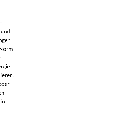
-,
t und
ungen
e Norm
r
ergie
ieren.
 oder
ch
in
m