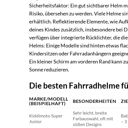
Sicherheitsfaktor: Ein gut sichtbarer Helm 
Risiko, übersehen zu werden. Viele Helme si
erhältlich. Reflektierende Elemente, wie Auf
deines Kindes zusätzlich, insbesondere bei
verfügen über integrierte Rücklichter, die di
Helms: Einige Modelle sind hinten etwas flac
Kindersitzen oder Fahrradanhängern geeignet
Ein kleiner Schirm am vorderen Rand kann z
Sonne reduzieren.
Die besten Fahrradhelme fü
MARKE/MODELL
BESONDERHEITEN
ZI
(BEISPIELHAFT)
Sehr leicht, breite
Kiddimoto Super
Bab
Farbauswahl, oft mit
Junior
– 3
süßen Designs