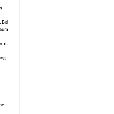
m
 Bei
haum
formt
ung,
e
.
rne