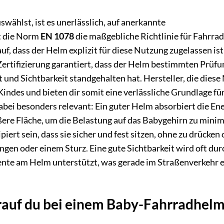
wählst, ist es unerlässlich, auf anerkannte
st die Norm
EN 1078
die maßgebliche Richtlinie für Fahrrad
f, dass der Helm explizit für diese Nutzung zugelassen is
Zertifizierung garantiert, dass der Helm bestimmten Prüf
 und Sichtbarkeit standgehalten hat. Hersteller, die dies
 Kindes und bieten dir somit eine verlässliche Grundlage fü
bei besonders relevant: Ein guter Helm absorbiert die En
rößere Fläche, um die Belastung auf das Babygehirn zu minim
ert sein, dass sie sicher und fest sitzen, ohne zu drücken
gen oder einem Sturz. Eine gute Sichtbarkeit wird oft dur
ente am Helm unterstützt, was gerade im Straßenverkehr e
auf du bei einem Baby-Fahrradhel