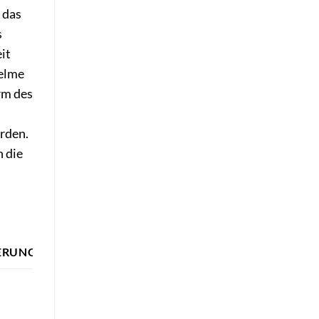
 das
s
it
Helme
orm des
erden.
 die
IERUNG
KOMFORTMERKMALE
Gute Belüftung,
Polsterung