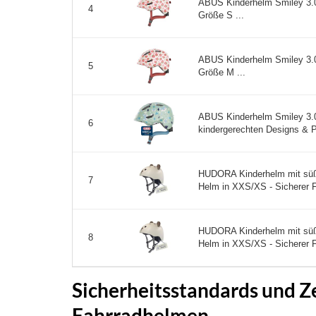
ABUS Kinderhelm Smiley 3.0
4
Größe S ...
ABUS Kinderhelm Smiley 3.0
5
Größe M ...
ABUS Kinderhelm Smiley 3.0 
6
kindergerechten Designs & Pla
HUDORA Kinderhelm mit süße
7
Helm in XXS/XS - Sicherer F
HUDORA Kinderhelm mit süße
8
Helm in XXS/XS - Sicherer F
Sicherheitsstandards und Ze
Fahrradhelmen