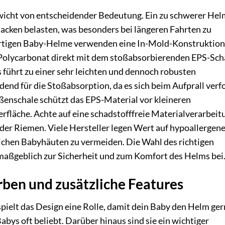
wicht von entscheidender Bedeutung. Ein zu schwerer Hel
acken belasten, was besonders bei längeren Fahrten zu
tigen Baby-Helme verwenden eine In-Mold-Konstruktion.
 Polycarbonat direkt mit dem stoßabsorbierenden EPS-Sc
 führt zu einer sehr leichten und dennoch robusten
dend für die Stoßabsorption, da es sich beim Aufprall ver
ßenschale schützt das EPS-Material vor kleineren
rfläche. Achte auf eine schadstofffreie Materialverarbeit
der Riemen. Viele Hersteller legen Wert auf hypoallergen
ichen Babyhäuten zu vermeiden. Die Wahl des richtigen
maßgeblich zur Sicherheit und zum Komfort des Helms bei
rben und zusätzliche Features
 spielt das Design eine Rolle, damit dein Baby den Helm ge
Babys oft beliebt. Darüber hinaus sind sie ein wichtiger