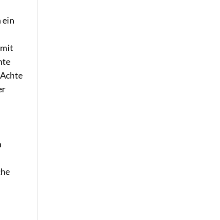
 ein
 mit
nte
 Achte
er
n
che