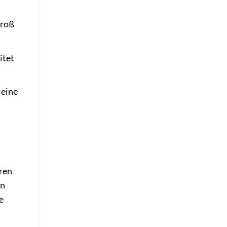
groß
itet
 eine
eren
en
e