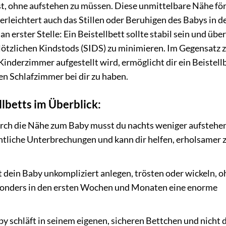
t, ohne aufstehen zu müssen. Diese unmittelbare Nähe fö
rleichtert auch das Stillen oder Beruhigen des Babys in d
n erster Stelle: Ein Beistellbett sollte stabil sein und über
plötzlichen Kindstods (SIDS) zu minimieren. Im Gegensatz 
inderzimmer aufgestellt wird, ermöglicht dir ein Beistellb
n Schlafzimmer bei dir zu haben.
llbetts im Überblick:
ch die Nähe zum Baby musst du nachts weniger aufstehe
chtliche Unterbrechungen und kann dir helfen, erholsamer 
 dein Baby unkompliziert anlegen, trösten oder wickeln, o
besonders in den ersten Wochen und Monaten eine enorme
y schläft in seinem eigenen, sicheren Bettchen und nicht d