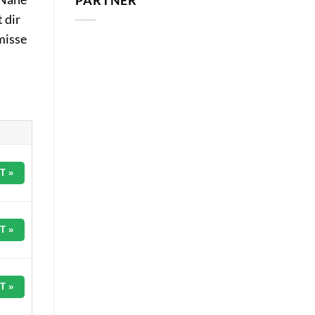
PARTNER
 dir
misse
T »
T »
T »