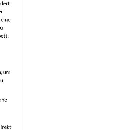
rdert
er
 eine
zu
ett,
n, um
zu
hne
irekt