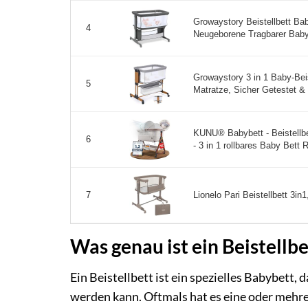
Growaystory Beistellbett Bab
4
Neugeborene Tragbarer Baby
Growaystory 3 in 1 Baby-Beis
5
Matratze, Sicher Getestet & V
KUNU® Babybett - Beistellbe
6
- 3 in 1 rollbares Baby Bett 
Lionelo Pari Beistellbett 3in1
7
Was genau ist ein Beistellbe
Ein Beistellbett ist ein spezielles Babybett, d
werden kann. Oftmals hat es eine oder mehr