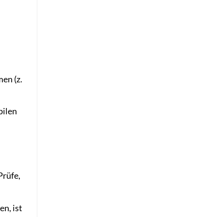
en (z.
bilen
Prüfe,
n, ist