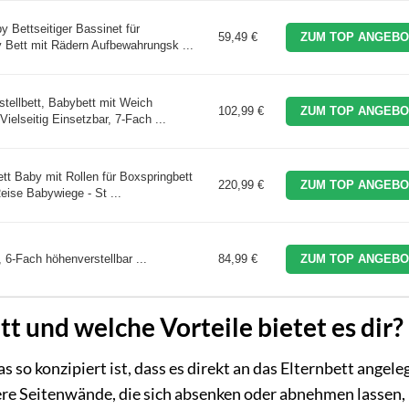
y Bettseitiger Bassinet für
59,49 €
ZUM TOP ANGEBO
 Bett mit Rädern Aufbewahrungsk ...
tellbett, Babybett mit Weich
102,99 €
ZUM TOP ANGEBO
ielseitig Einsetzbar, 7-Fach ...
tt Baby mit Rollen für Boxspringbett
220,99 €
ZUM TOP ANGEBO
Reise Babywiege - St ...
, 6-Fach höhenverstellbar ...
84,99 €
ZUM TOP ANGEBO
tt und welche Vorteile bietet es dir?
as so konzipiert ist, dass es direkt an das Elternbett angele
ere Seitenwände, die sich absenken oder abnehmen lassen,