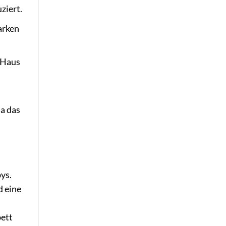
ziert.
arken
m Haus
da das
ys.
d eine
bett