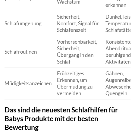
Wachstum
erkennen
Sicherheit,
Dunkel, leise,
Schlafumgebung
Komfort, Signal für
Temperatur, 
Schlafenszeit
Schlafstätte
Vorhersehbarkeit,
Konsistente
Sicherheit,
Abendrituale
Schlafroutinen
Übergang in den
beruhigende
Schlaf
Aktivitäten
Frühzeitiges
Gähnen,
Erkennen, um
Augenreiben
Müdigkeitsanzeichen
Übermüdung zu
Abwesenheit
vermeiden
Quengeln
Das sind die neuesten Schlafhilfen für
Babys Produkte mit der besten
Bewertung